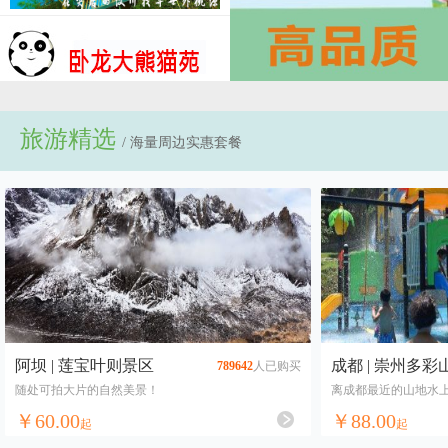
天下九寨
金堂
阿惹妞
蜀道盛世
芙蓉国粹
蜀风雅韵
锦江游船
国色天乡
川剧
熊猫基地
妙剧场
中国林麝科技展览馆
黄龙溪古镇
项目部测试
滨江广场
遇见田园
篷客露营地（赵公山无忧
谷店）
旅游精选
/ 海量周边实惠套餐
汶川水磨庄园
华熙嘻水乐园
高桥里
阿坝的阿坝最厚的净土(演
出票）
融创雪世界
无忧花谷
水韵战体国防教育基地
梅林花谷
极限丛林
川西竹海景区
漫泽塘景区
梦幻成都植物迷宫
空港花田
都江堰动物王国
九寨沟神仙池
都江堰水果侠水世界
梦幻成都水乐园
都江堰蓝精灵蓝莓采摘园
阿坝 | 莲宝叶则景区
成都 | 崇州多
789642
人已购买
若尔盖河它温泉谷
环球中心海洋乐园
随处可拍大片的自然美景！
离成都最近的山地水上
松鼠部落
茶溪谷家庭农场
￥60.00
￥88.00
起
起
花舞人间
金川县
嘉阳国家矿山公园