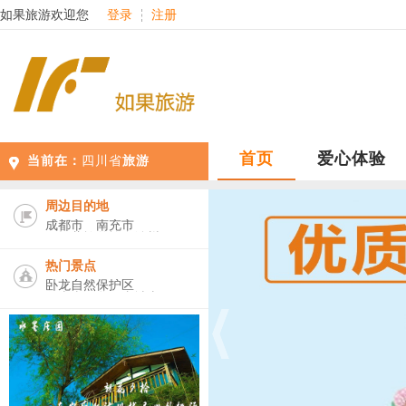
如果旅游欢迎您
登录
注册
首页
爱心体验
当前在：
四川省
旅游
周边目的地
成都市
南充市
阿坝藏族羌族自治州
绵阳市
雅安市
眉山市
甘孜藏族自治州
乐山市
热门景点
凉山彝族自治州
德阳市
卧龙自然保护区
宜宾市
广元市
自贡市
仁吉喜目谷
青城山
碧峰峡景区
四姑娘山
九寨沟
梦幻成都水上乐园
都江堰
虹口花谷
青城道茶观光园
阆苑传奇
都江堰水果侠主题乐园
九寨沟甲勿海熊猫园景区