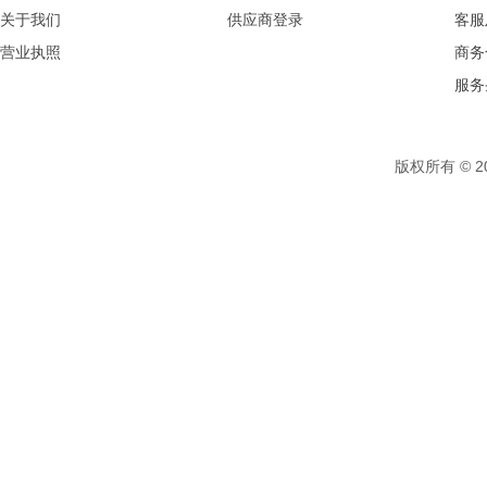
“5.12”汶川特大地震映秀震
关于我们
供应商登录
客服
石象湖
问花村
罗浮山
自贡·中华彩灯大世界
营业执照
商务
鹧鸪山景区
孟屯河谷景区
九顶山太子岭滑雪场
服务
自由行
天马行空创意密室
成都南湖梦幻岛
欢乐谷
瓦屋山景区
成都国际非物质文化遗产
版权所有 © 
博览园
国色天乡·陆地乐园
黄龙溪欢乐田园
西岭雪山风景区
米仓山景区
成都海昌极地海洋公园
汐嘻乐园
花源街道花源社区四组
1758轰趴馆
东南亚欢乐时光
唐家河风景区
绵阳机场
沐川龙门大峡谷漂流
虹口漂流
绵阳方特东方神画
九龙沟漂流
卧龙熊猫坪生态公园
波顿葡萄园
新都桥香薰谷
木雅圣地
康定情歌（木格措）
成都融创水世界
蓝精灵亲子蓝莓园