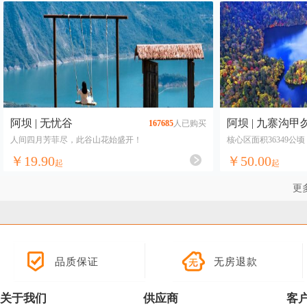
黄龙溪●欢乐田园
漫花庄园
牛背山
二郎山喇叭河旅游景区
大寺冰瀑
汶川县
柯盘天街
九鼎山
邓池沟
药王谷
3053航空户外营地
疯爆主题乐园
中国死海
成都融创乐园
崇州加勒比冒险水世界
亚拉雪山景区
三江生态风景区
七彩玫瑰庄园
阿坝 | 无忧谷
阿坝 | 九寨沟
167685
人已购买
奇趣威尼斯
阿狸田野农场
人间四月芳菲尽，此谷山花始盛开！
核心区面积36349公
龙苍沟·雅安桌山花田小筑
多，是国宝大熊猫集
慕藤月鲜花农场
￥19.90
￥50.00
起
起
星期8小镇
华熙LIVE·528时空滑道
武侯区万达广场
更
拾野自然博物馆
成都银泰中心in99
燕子沟景区
墨石公园
汶川特大地震漩口中学遗
址
秀丽东方
卡龙沟景区
锦门
红豆幸福里
品质保证
无房退款
蔚然花海
妖媚花仙谷
浪漫遇花村
卧龙干海子
我的田园-自然王国
天府茶灵谷山地运动公园
关于我们
供应商
客
新希望种子乐园