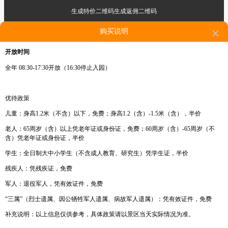
生成特价二维码
生成返佣二维码
×
购买说明
开放时间
全年 08:30-17:30开放（16:30停止入园）
优待政策
儿童：身高1.2米（不含）以下，免费；身高1.2（含）-1.5米（含），半价
点击右上角，分享给好友
老人：65周岁（含）以上凭老年证或身份证，免费；60周岁（含）-65周岁（不
含）凭老年证或身份证，半价
学生：全日制大中小学生（不含成人教育、研究生）凭学生证，半价
残疾人：凭残疾证，免费
军人：退役军人，凭有效证件，免费
“三属”（烈士遗属、因公牺牲军人遗属、病故军人遗属）：凭有效证件，免费
补充说明：以上信息仅供参考，具体政策请以景区当天实际情况为准。