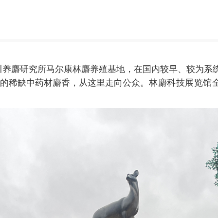
川养麝研究所马尔康林麝养殖基地，在国内较早、较为系
6倍的稀缺中药材麝香，从这里走向公众。
林麝科技展览馆