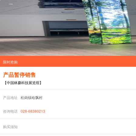
限时抢购
产品暂停销售
【中国林麝科技展览馆】
产品地址
松岗镇哈飘村
咨询电话
028-68380213
购买须知